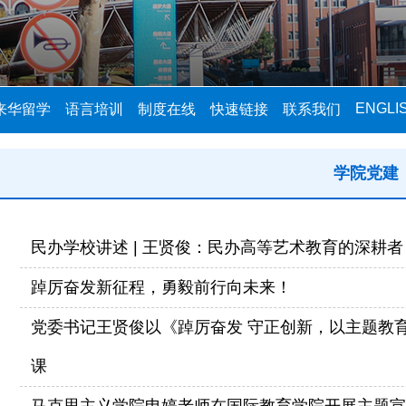
ENGLI
来华留学
语言培训
制度在线
快速链接
联系我们
学院党建
民办学校讲述 | 王贤俊：民办高等艺术教育的深耕者
踔厉奋发新征程，勇毅前行向未来！
党委书记王贤俊以《踔厉奋发 守正创新，以主题教
课