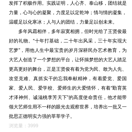
发挥了积极作用。实践证明，人心齐、泰山移，团结就是
力量，心与心的凝聚，力度足以定乾坤；情与情的凝集，
温暖足以化寒冰；人与人的团结，力量足以创未来。
多年风霜相伴，多年寂寞相拥，但时光给了王贤俊最
好的礼物。“十年打基础，二十年出风采，三十年实现大
艺梦”，用他人生中最宝贵的岁月深耕民办艺术教育，为
大艺人创造了一个梦想的平台，让怀揣梦想的大艺人踏足
更高更好的舞台，正是王贤俊有着为党为民、敢为人先、
攻坚克难、真抓实干的忘我奉献精神，有着爱党、爱国
家、爱人民、爱学校、爱师生的大爱情怀，有着“勤育英
才泽神州、诚滋桃李芳天下”的高度使命责任，他才能带
领大艺师生用不一样的眼光去观察世界，培养出一批又一
批思正德明实力强的莘莘学子。
浏览量：3999