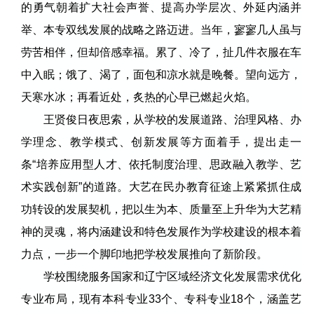
的勇气朝着扩大社会声誉、提高办学层次、外延内涵并
举、本专双线发展的战略之路迈进。当年，寥寥几人虽与
劳苦相伴，但却倍感幸福。累了、冷了，扯几件衣服在车
中入眠；饿了、渴了，面包和凉水就是晚餐。望向远方，
天寒水冰；再看近处，炙热的心早已燃起火焰。
王贤俊日夜思索，从学校的发展道路、治理风格、办
学理念、教学模式、创新发展等方面着手，提出走一
条“培养应用型人才、依托制度治理、思政融入教学、艺
术实践创新”的道路。大艺在民办教育征途上紧紧抓住成
功转设的发展契机，把以生为本、质量至上升华为大艺精
神的灵魂，将内涵建设和特色发展作为学校建设的根本着
力点，一步一个脚印地把学校发展推向了新阶段。
学校围绕服务国家和辽宁区域经济文化发展需求优化
专业布局，现有本科专业33个、专科专业18个，涵盖艺