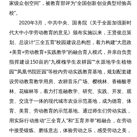
家级众创空间”，被教育部评为“全国创新创业典型经验高
校”。
2020年3月，中共中央、国务院《关于全面加强新时
代大中小学劳动教育的意见》颁布实施以来，王贤俊总策
划、总设计“三全五育”校园建设总构想，着力构建“大思政
+美育+劳动教育+实践教学”的融合育人模式，并亲自负责
指挥建设150亩的“九棵槐学生农耕园”“水源地学生植物
园”“凤凰书院匠园”等校内劳动实践教育基地，规划配套建
设劳动教育教学用房、农耕音乐广场、樱桃林、香椿酸枣
林、花椒林等，着力打造融教学、研究、实践、开发、观
赏、交流于一体的现代城市农业示范基地，成为德育、体
育、美育、劳动教育的示范基地。通过师生们劳动实践，
用实际行动推动“三全育人”和“五育并举”相融合，在劳动
中接受锻炼、磨练意志，体验劳动之乐，感受劳动之美，