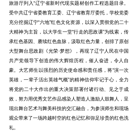
旅游厅列入“辽宁省新时代现实题材创作工程选题目录。
受中共辽宁省委教育工委、辽宁省教育厅委托，学校党委
充分挖掘辽宁“六地”红色文化资源，以深入贯彻党的二十
大精神为主旨，以大学生一堂“行走的思政课”为线索，传
承红色基因、赓续红色血脉，汲取红色力量，创排了原创
大型舞台思政剧《光荣·梦想》，再现了辽宁人民在中国
共产党领导下创造的伟大辉煌历程，催人奋进，令人自
豪。大艺师生以强烈的历史使命感和责任感，将“演一次
英雄，一辈子活出英雄气概”的精神信仰牢记于心，全力
将党的二十大作出的重大决策部署付诸行动、见之于成
效，努力用优秀文艺作品感染人塑造人激励人鼓舞人，呈
现出舞台艺术与舞美科技的交汇融合，为参演师生和现场
观众带来了一场跨越时空的红色记忆和弥足珍贵的红色洗
礼。