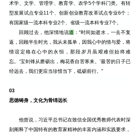
术学、文学、管理学、教育学、农学5个学科门类。有转
型发展试点专业11个、创新创业教育改革试点专业6个；
有国家级一流本科专业2个、省级一流本科专业7个。
回顾过去，他深情地说
道
：
“时间如逝水，一去不复
返，回顾半生时光，我从未孤单，因我心中的情与爱，将
情谊定格在心中的永恒，那段岁月虽艰难但始终难
忘。
‘宝剑锋从磨砺出，梅花香自苦寒来。
’最苦的日子已
经远去，我们更应当珍惜当下，砥砺前行。
”
03
思徳铸身，文化为骨绵远长
他曾说，习近平总书记在致信全国优秀教师代表时深
刻阐释了中国特有的教育家精神的丰富内涵和实践要求，